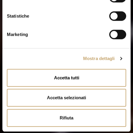
z
LEARN MORE
i
o
Statistiche
n
e
Marketing
d
e
l
Mostra dettagli
c
o
n
Accetta tutti
s
e
n
Accetta selezionati
s
o
Rifiuta