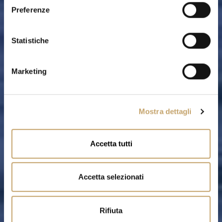
e
Preferenze
z
i
o
Statistiche
n
e
Marketing
d
e
l
Mostra dettagli
c
o
n
Accetta tutti
s
e
n
Accetta selezionati
s
o
Rifiuta