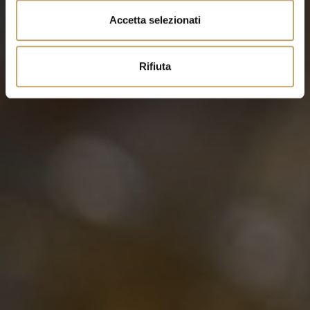
n
Accetta selezionati
s
o
Rifiuta