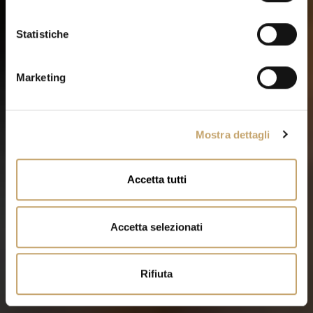
z
i
o
Statistiche
n
e
Marketing
d
e
l
Mostra dettagli
c
o
n
Accetta tutti
s
e
n
Accetta selezionati
s
o
Rifiuta