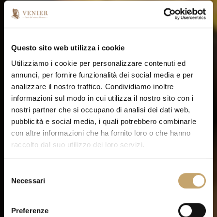
Questo sito web utilizza i cookie
Utilizziamo i cookie per personalizzare contenuti ed
annunci, per fornire funzionalità dei social media e per
analizzare il nostro traffico. Condividiamo inoltre
informazioni sul modo in cui utilizza il nostro sito con i
nostri partner che si occupano di analisi dei dati web,
pubblicità e social media, i quali potrebbero combinarle
con altre informazioni che ha fornito loro o che hanno
raccolto dal suo utilizzo dei loro servizi.
S
Necessari
e
l
e
Preferenze