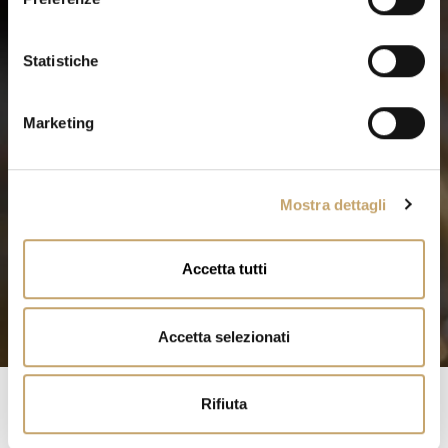
z
i
o
Statistiche
n
e
Marketing
d
e
l
Mostra dettagli
c
o
n
Accetta tutti
s
e
n
Accetta selezionati
s
o
Rifiuta