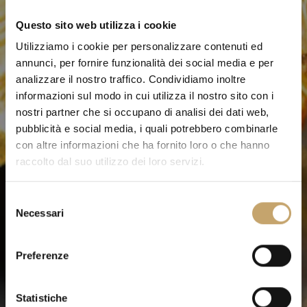
Questo sito web utilizza i cookie
Utilizziamo i cookie per personalizzare contenuti ed
annunci, per fornire funzionalità dei social media e per
analizzare il nostro traffico. Condividiamo inoltre
informazioni sul modo in cui utilizza il nostro sito con i
nostri partner che si occupano di analisi dei dati web,
pubblicità e social media, i quali potrebbero combinarle
con altre informazioni che ha fornito loro o che hanno
raccolto dal suo utilizzo dei loro servizi.
S
Necessari
e
l
e
Preferenze
z
i
o
Statistiche