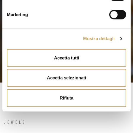
n
e
Marketing
d
e
l
Mostra dettagli
c
o
n
Accetta tutti
s
e
n
Accetta selezionati
s
o
Rifiuta
JEWELS