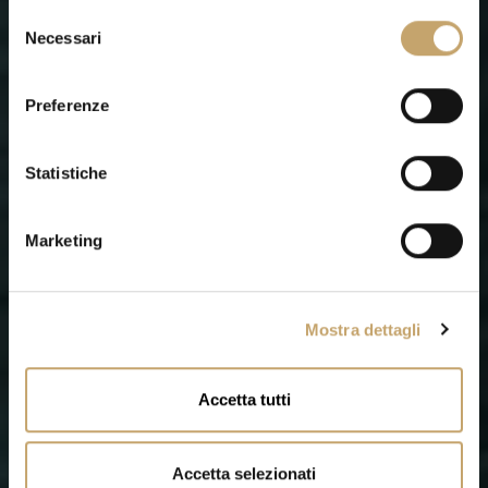
S
Necessari
e
l
e
Preferenze
z
i
o
Statistiche
n
e
Marketing
d
e
l
Mostra dettagli
c
o
n
Accetta tutti
s
e
n
Accetta selezionati
s