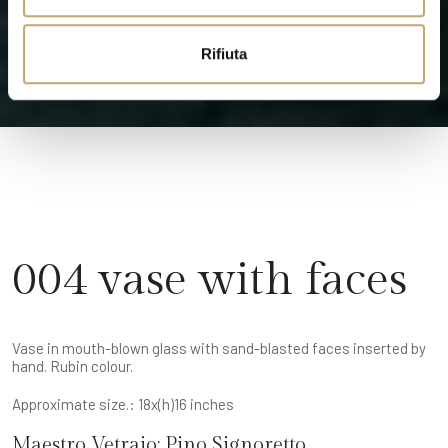
o
Rifiuta
004 vase with faces
Vase in mouth-blown glass with sand-blasted faces inserted by
hand. Rubin colour.
Approximate size.: 18x(h)16 inches
Maestro Vetraio:
Pino Signoretto