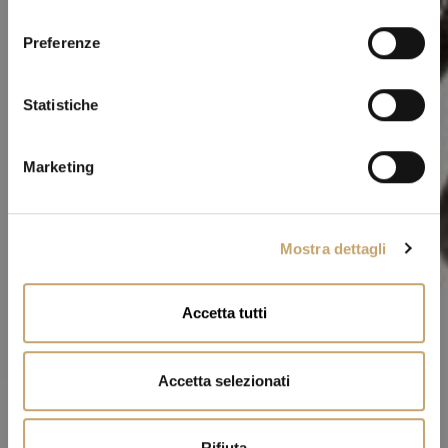
l
e
Preferenze
z
i
o
Statistiche
n
e
Marketing
d
e
l
Mostra dettagli
c
o
n
Accetta tutti
s
e
n
Accetta selezionati
s
o
Rifiuta