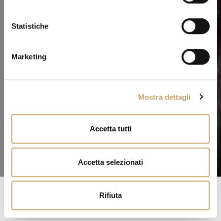
z
i
o
Statistiche
n
e
Marketing
d
e
l
Mostra dettagli
c
o
n
Accetta tutti
s
e
n
Accetta selezionati
s
o
Rifiuta