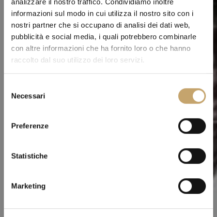
analizzare il nostro traffico. Condividiamo inoltre
informazioni sul modo in cui utilizza il nostro sito con i
nostri partner che si occupano di analisi dei dati web,
pubblicità e social media, i quali potrebbero combinarle
con altre informazioni che ha fornito loro o che hanno
raccolto dal suo utilizzo dei loro servizi.
S
Necessari
e
l
e
Preferenze
z
i
o
Statistiche
n
e
Marketing
d
e
l