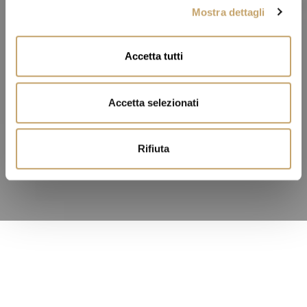
Mostra dettagli
c
o
n
Accetta tutti
s
e
n
Accetta selezionati
s
o
Rifiuta