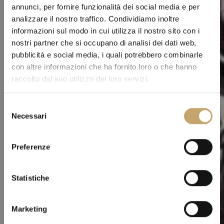
annunci, per fornire funzionalità dei social media e per
analizzare il nostro traffico. Condividiamo inoltre
informazioni sul modo in cui utilizza il nostro sito con i
nostri partner che si occupano di analisi dei dati web,
pubblicità e social media, i quali potrebbero combinarle
con altre informazioni che ha fornito loro o che hanno
raccolto dal suo utilizzo dei loro servizi.
S
Necessari
e
l
e
Preferenze
z
i
o
Statistiche
n
e
Marketing
d