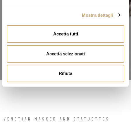
e
l
Mostra dettagli
c
o
n
Accetta tutti
s
e
n
Accetta selezionati
s
o
Rifiuta
VENETIAN MASKED AND STATUETTES