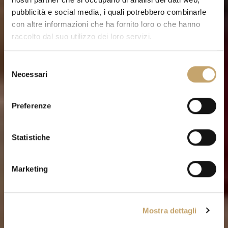
pubblicità e social media, i quali potrebbero combinarle
con altre informazioni che ha fornito loro o che hanno
raccolto dal suo utilizzo dei loro servizi.
S
Necessari
e
l
e
Preferenze
z
i
o
Statistiche
n
e
Marketing
d
e
l
Mostra dettagli
c
o