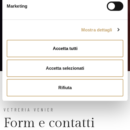
e
Marketing
d
e
l
Mostra dettagli
c
o
n
Accetta tutti
s
e
n
Accetta selezionati
s
o
Rifiuta
VETRERIA VENIER
Form e contatti