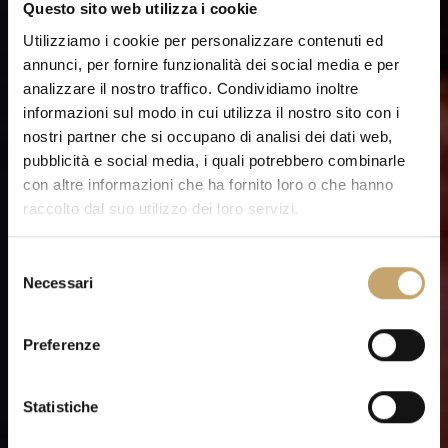
Questo sito web utilizza i cookie
Utilizziamo i cookie per personalizzare contenuti ed
annunci, per fornire funzionalità dei social media e per
analizzare il nostro traffico. Condividiamo inoltre
informazioni sul modo in cui utilizza il nostro sito con i
nostri partner che si occupano di analisi dei dati web,
pubblicità e social media, i quali potrebbero combinarle
con altre informazioni che ha fornito loro o che hanno
raccolto dal suo utilizzo dei loro servizi.
S
Necessari
e
l
e
Preferenze
z
i
o
Statistiche
n