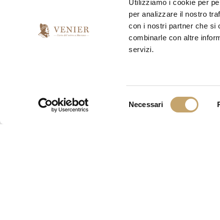
Utilizziamo i cookie per pe
per analizzare il nostro tra
con i nostri partner che si
combinarle con altre inform
servizi.
S
Necessari
e
l
e
z
i
o
n
e
d
e