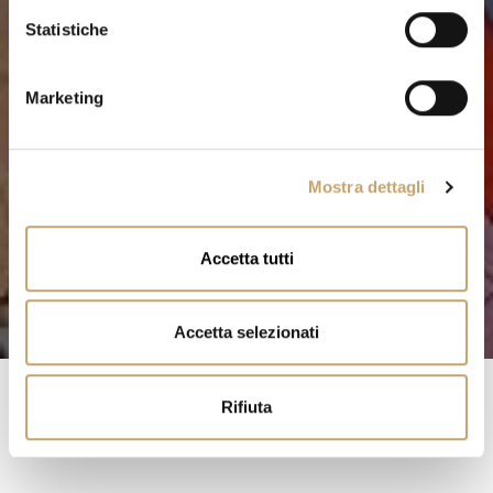
i
o
Statistiche
n
e
Marketing
d
e
l
Mostra dettagli
c
o
n
Accetta tutti
s
e
n
Accetta selezionati
s
o
Rifiuta