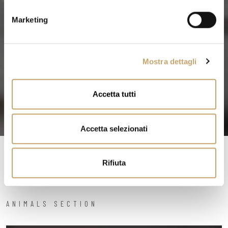
n
e
Marketing
d
e
l
Mostra dettagli
c
o
n
Accetta tutti
s
e
n
Accetta selezionati
s
o
Rifiuta
ANIMALS SECTION