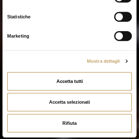
z
EN SAVOIR PLUS
i
o
Statistiche
n
e
Marketing
d
e
l
Mostra dettagli
c
o
n
Accetta tutti
s
e
n
Accetta selezionati
s
o
Rifiuta