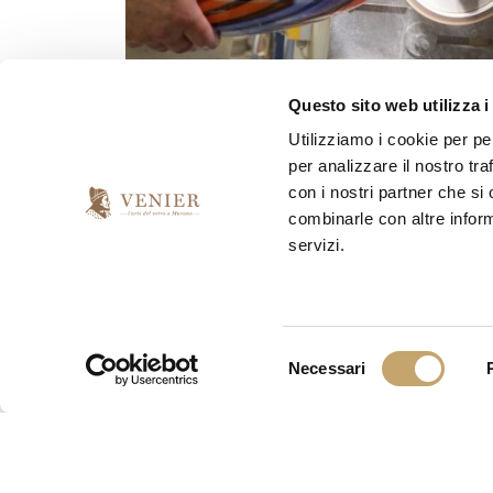
Questo sito web utilizza i
Utilizziamo i cookie per pe
per analizzare il nostro tra
con i nostri partner che si
combinarle con altre inform
servizi.
S
Necessari
e
l
e
z
i