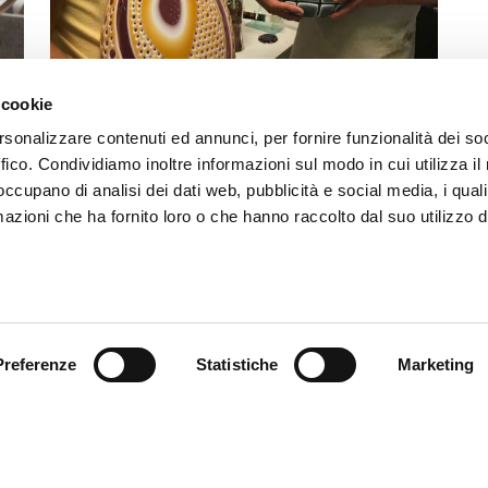
 cookie
rsonalizzare contenuti ed annunci, per fornire funzionalità dei so
Pietro et Riccardo Ferro -
ffico. Condividiamo inoltre informazioni sul modo in cui utilizza il 
Les Meuleurs
 occupano di analisi dei dati web, pubblicità e social media, i qual
azioni che ha fornito loro o che hanno raccolto dal suo utilizzo d
Outre l’excellence des maîtres verriers,
des décorateurs et des artistes, la qualité
du verre de Murano fait aussi appel à l’art
des meuleurs [...]
Preferenze
Statistiche
Marketing