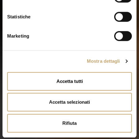
z
i
o
Statistiche
n
e
Marketing
d
e
l
Mostra dettagli
c
o
n
Accetta tutti
s
e
n
Accetta selezionati
s
o
Rifiuta