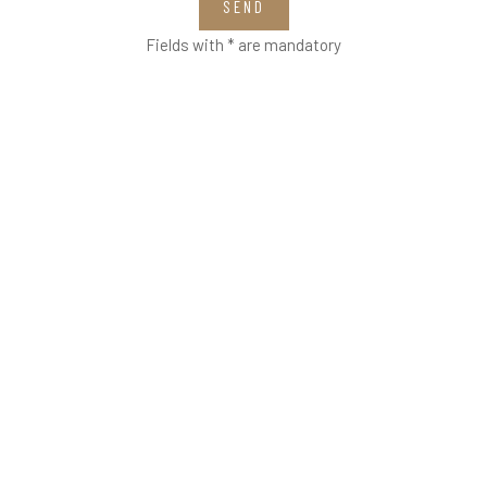
SEND
Fields with * are mandatory
VETRERIA VENIER