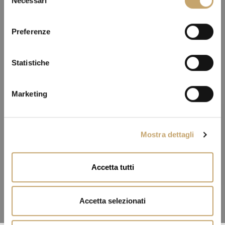
Necessari
e
l
e
Preferenze
z
i
o
Statistiche
n
e
Marketing
d
e
l
Mostra dettagli
c
o
n
Accetta tutti
s
e
n
Accetta selezionati
s
o