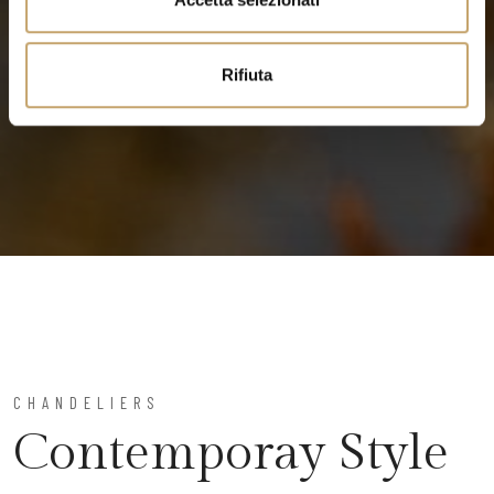
s
o
Rifiuta
CHANDELIERS
Contemporay Style