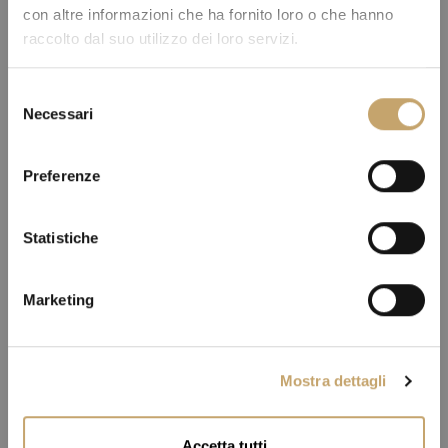
con altre informazioni che ha fornito loro o che hanno
raccolto dal suo utilizzo dei loro servizi.
S
Necessari
e
l
e
Preferenze
z
i
o
Statistiche
n
e
Marketing
d
e
l
Mostra dettagli
c
o
n
Accetta tutti