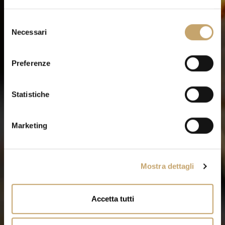
S
Necessari
e
l
e
Preferenze
z
i
o
Statistiche
n
e
Marketing
d
e
l
Mostra dettagli
c
o
n
Accetta tutti
s
e