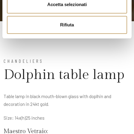
n
Accetta selezionati
s
o
Rifiuta
CHANDELIERS
Dolphin table lamp
Table lamp in black mouth-blown glass with doplhin and
decoration in 24kt gold.
Size: 14x(h)25 inches
Maestro Vetraio: