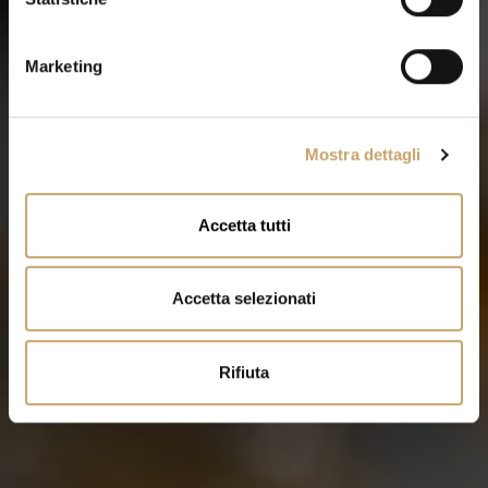
n
e
Marketing
d
e
l
Mostra dettagli
c
o
n
Accetta tutti
s
e
n
Accetta selezionati
s
o
Rifiuta