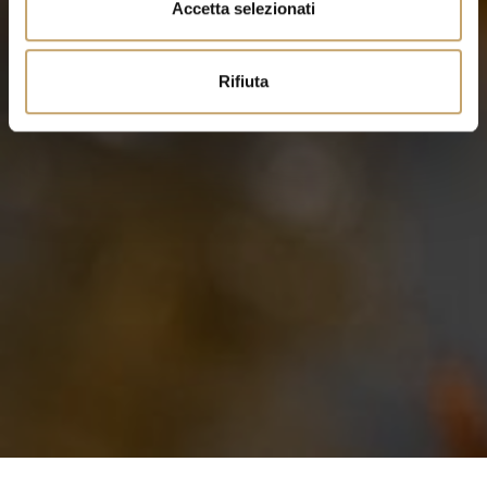
Accetta selezionati
s
o
Rifiuta