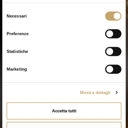
S
Necessari
e
l
e
Preferenze
z
i
o
Statistiche
n
e
Marketing
d
e
l
Mostra dettagli
c
o
n
Accetta tutti
s
e
n