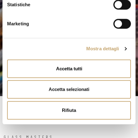
o
Statistiche
n
e
Marketing
d
e
l
Mostra dettagli
c
o
n
Accetta tutti
s
e
n
Accetta selezionati
s
o
Rifiuta
GLASS MASTERS