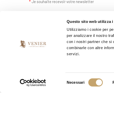
*
Je souhaite recevoir votre newsletter
oui
non
Questo sito web utilizza i
Utilizziamo i cookie per pe
per analizzare il nostro tra
con i nostri partner che si
combinarle con altre inform
servizi.
S
Necessari
e
l
e
z
i