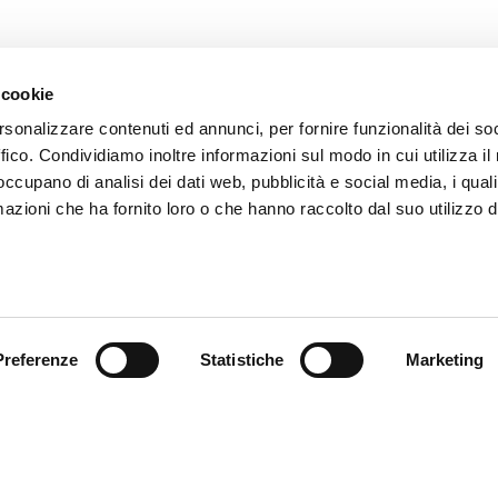
 cookie
ENVOYER
rsonalizzare contenuti ed annunci, per fornire funzionalità dei so
ffico. Condividiamo inoltre informazioni sul modo in cui utilizza il 
Les champs avec * sont obligatoires
 occupano di analisi dei dati web, pubblicità e social media, i qual
azioni che ha fornito loro o che hanno raccolto dal suo utilizzo d
Preferenze
Statistiche
Marketing