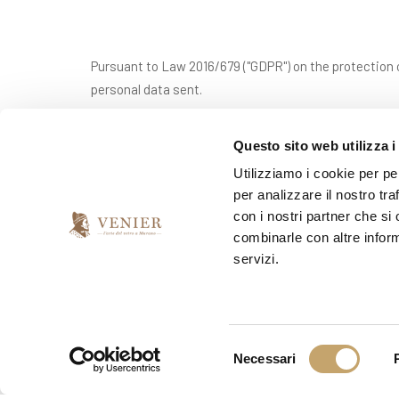
Pursuant to Law 2016/679 ("GDPR") on the protection o
personal data sent.
Questo sito web utilizza i
*
I have read and accept the privacy agreement
Utilizziamo i cookie per pe
per analizzare il nostro tra
con i nostri partner che si
*
I would like to receive your newsletter
combinarle con altre inform
servizi.
yes
no
S
Necessari
e
l