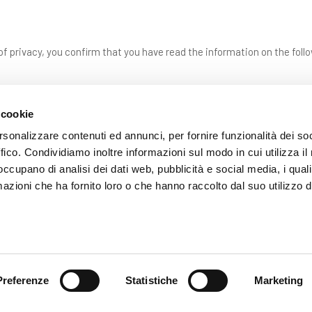
f privacy, you confirm that you have read the information on the foll
 cookie
rsonalizzare contenuti ed annunci, per fornire funzionalità dei so
ffico. Condividiamo inoltre informazioni sul modo in cui utilizza il 
 occupano di analisi dei dati web, pubblicità e social media, i qual
azioni che ha fornito loro o che hanno raccolto dal suo utilizzo d
SEND
Fields with * are mandatory
Preferenze
Statistiche
Marketing