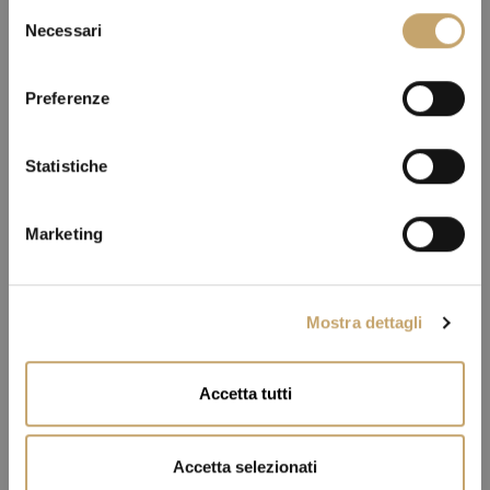
S
Necessari
e
l
e
Preferenze
z
i
o
Statistiche
n
e
Marketing
d
e
l
Mostra dettagli
c
o
n
Accetta tutti
s
e
n
Accetta selezionati
s