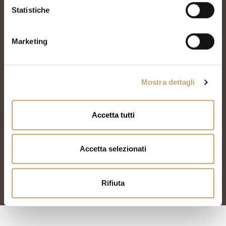
o
Statistiche
n
e
Marketing
d
e
l
Mostra dettagli
c
o
n
Accetta tutti
s
e
n
Accetta selezionati
s
o
Rifiuta