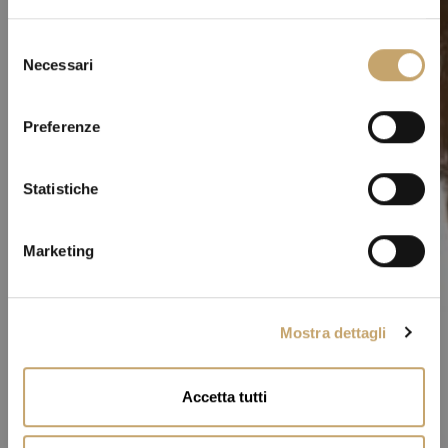
S
Necessari
e
l
e
Preferenze
z
i
o
Statistiche
n
e
Marketing
d
e
l
Mostra dettagli
c
o
n
Accetta tutti
s
e