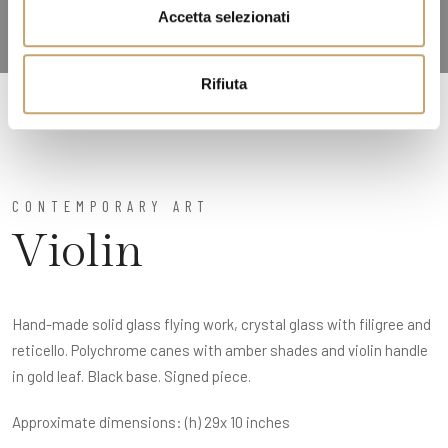
n
Accetta selezionati
s
o
Rifiuta
CONTEMPORARY ART
Violin
Hand-made solid glass flying work, crystal glass with filigree and
reticello. Polychrome canes with amber shades and violin handle
in gold leaf. Black base. Signed piece.
Approximate dimensions: (h) 29x 10 inches