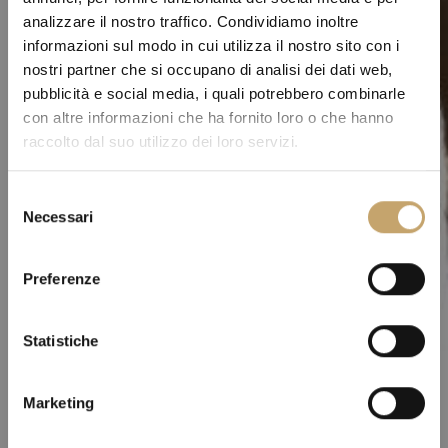
analizzare il nostro traffico. Condividiamo inoltre
informazioni sul modo in cui utilizza il nostro sito con i
nostri partner che si occupano di analisi dei dati web,
pubblicità e social media, i quali potrebbero combinarle
con altre informazioni che ha fornito loro o che hanno
raccolto dal suo utilizzo dei loro servizi.
S
Necessari
e
l
e
Preferenze
z
i
o
Statistiche
n
e
Marketing
d
e