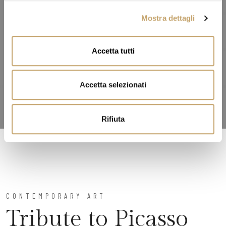
l
Mostra dettagli
c
o
n
Accetta tutti
s
e
n
Accetta selezionati
s
o
Rifiuta
CONTEMPORARY ART
Tribute to Picasso