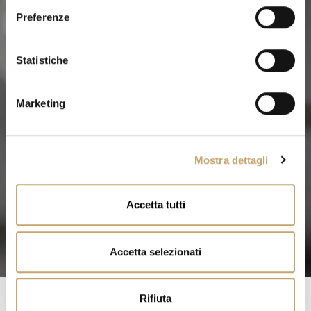
e
Preferenze
z
i
o
Statistiche
n
e
Marketing
d
e
l
Mostra dettagli
c
o
n
Accetta tutti
s
e
n
Accetta selezionati
s
o
Rifiuta