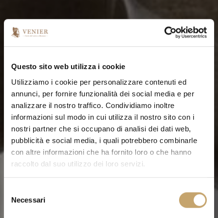
Questo sito web utilizza i cookie
Utilizziamo i cookie per personalizzare contenuti ed
annunci, per fornire funzionalità dei social media e per
analizzare il nostro traffico. Condividiamo inoltre
informazioni sul modo in cui utilizza il nostro sito con i
nostri partner che si occupano di analisi dei dati web,
pubblicità e social media, i quali potrebbero combinarle
con altre informazioni che ha fornito loro o che hanno
raccolto dal suo utilizzo dei loro servizi.
S
Necessari
e
l