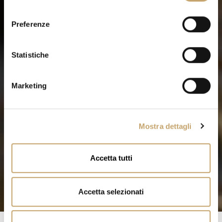
l
e
Preferenze
z
i
o
Statistiche
n
e
Marketing
d
e
l
Mostra dettagli
c
o
n
Accetta tutti
s
e
n
Accetta selezionati
s
o