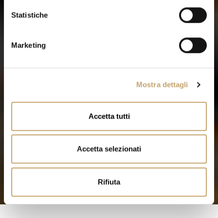
i
o
Statistiche
n
e
Marketing
d
e
l
Mostra dettagli
c
o
n
Accetta tutti
s
e
n
Accetta selezionati
s
o
Rifiuta