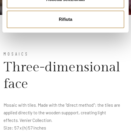
s
o
Rifiuta
MOSAICS
Three-dimensional
face
Mosaic with tiles. Made with the "direct method": the tiles are
applied directly to the wooden suppport, creating light
effects. Venier Collection.
Size: 57 x (h) 57 inches