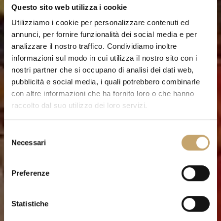
Questo sito web utilizza i cookie
Utilizziamo i cookie per personalizzare contenuti ed
annunci, per fornire funzionalità dei social media e per
analizzare il nostro traffico. Condividiamo inoltre
informazioni sul modo in cui utilizza il nostro sito con i
nostri partner che si occupano di analisi dei dati web,
pubblicità e social media, i quali potrebbero combinarle
con altre informazioni che ha fornito loro o che hanno
raccolto dal suo utilizzo dei loro servizi.
S
Necessari
e
l
e
Preferenze
z
i
o
Statistiche
n