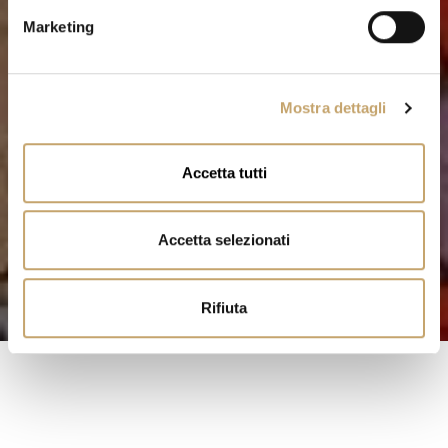
e
Marketing
d
e
l
Mostra dettagli
c
o
n
Accetta tutti
s
e
n
Accetta selezionati
s
o
Rifiuta