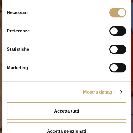
S
Necessari
e
l
e
Preferenze
z
i
o
Statistiche
n
e
Marketing
d
e
l
Mostra dettagli
c
o
n
Accetta tutti
s
e
n
Accetta selezionati