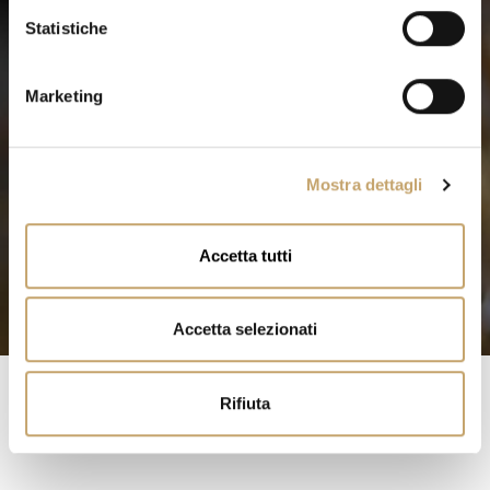
i
o
Statistiche
n
e
Marketing
d
e
l
Mostra dettagli
c
o
n
Accetta tutti
s
e
n
Accetta selezionati
s
o
Rifiuta