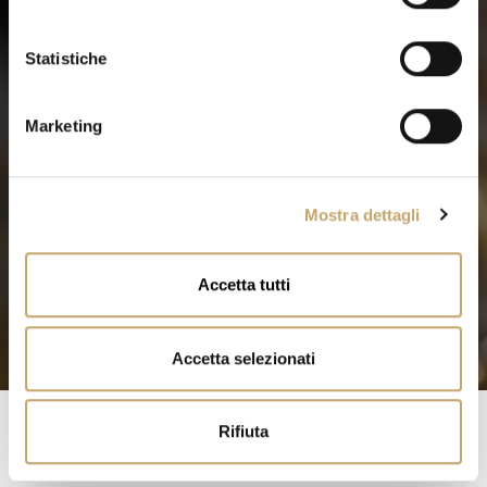
z
i
o
Statistiche
n
e
Marketing
d
e
l
Mostra dettagli
c
o
n
Accetta tutti
s
e
n
Accetta selezionati
s
o
Rifiuta