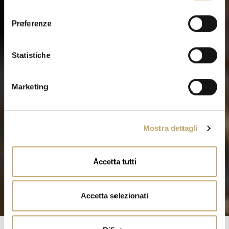
l
e
Preferenze
z
i
o
Statistiche
n
e
Marketing
d
e
l
Mostra dettagli
c
o
n
Accetta tutti
s
e
n
Accetta selezionati
s
o