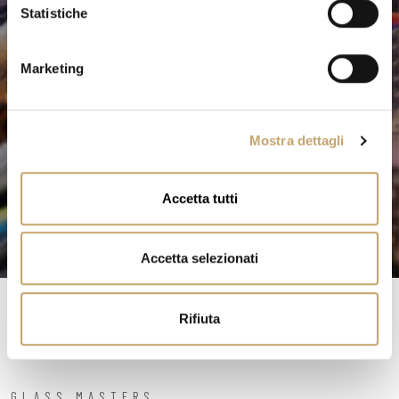
o
Statistiche
n
e
Marketing
d
e
l
Mostra dettagli
c
o
n
Accetta tutti
s
e
n
Accetta selezionati
s
o
Rifiuta
GLASS MASTERS