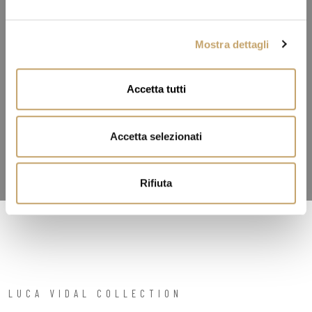
e
l
Mostra dettagli
c
o
n
Accetta tutti
s
e
n
Accetta selezionati
s
o
Rifiuta
LUCA VIDAL COLLECTION