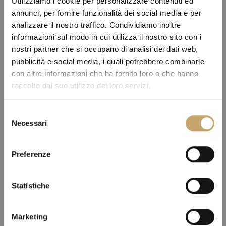
Utilizziamo i cookie per personalizzare contenuti ed
annunci, per fornire funzionalità dei social media e per
analizzare il nostro traffico. Condividiamo inoltre
informazioni sul modo in cui utilizza il nostro sito con i
nostri partner che si occupano di analisi dei dati web,
pubblicità e social media, i quali potrebbero combinarle
con altre informazioni che ha fornito loro o che hanno
raccolto dal suo utilizzo dei loro servizi.
S
Necessari
e
l
e
Preferenze
z
i
o
Statistiche
n
e
Marketing
d