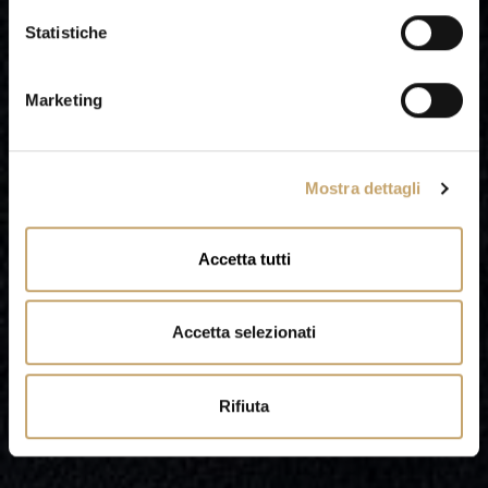
i
o
Statistiche
n
e
Marketing
d
e
l
Mostra dettagli
c
o
n
Accetta tutti
s
e
n
Accetta selezionati
s
o
Rifiuta