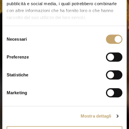
pubblicità e social media, i quali potrebbero combinarle
con altre informazioni che ha fornito loro o che hanno
raccolto dal suo utilizzo dei loro servizi.
S
Necessari
e
l
e
Preferenze
z
i
o
Statistiche
n
e
Marketing
d
e
l
Mostra dettagli
c
o