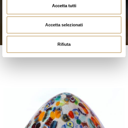
n
Accetta tutti
s
e
n
Accetta selezionati
s
o
Rifiuta