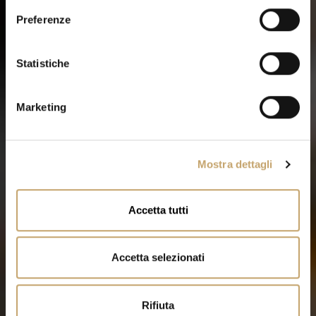
e
Preferenze
z
i
o
Statistiche
n
e
Marketing
d
e
l
Mostra dettagli
c
o
n
Accetta tutti
s
e
n
Accetta selezionati
s
o
Rifiuta