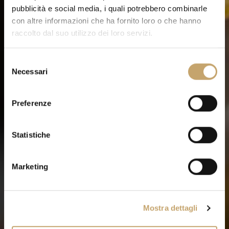
pubblicità e social media, i quali potrebbero combinarle
con altre informazioni che ha fornito loro o che hanno
raccolto dal suo utilizzo dei loro servizi.
S
Necessari
e
l
e
Preferenze
z
i
o
Statistiche
n
e
Marketing
d
e
l
Mostra dettagli
c
o