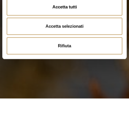
n
Accetta tutti
s
e
n
Accetta selezionati
s
o
Rifiuta