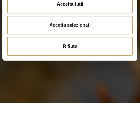
Accetta tutti
s
e
n
Accetta selezionati
s
o
Rifiuta