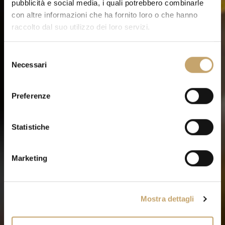
pubblicità e social media, i quali potrebbero combinarle
con altre informazioni che ha fornito loro o che hanno
raccolto dal suo utilizzo dei loro servizi.
S
Necessari
e
l
e
Preferenze
z
i
o
Statistiche
n
e
Marketing
d
e
l
Mostra dettagli
c
o
n