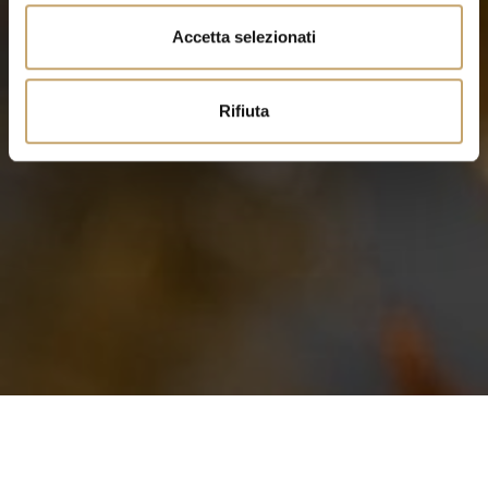
n
Accetta selezionati
s
o
Rifiuta