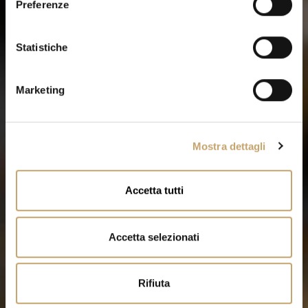
Preferenze
z
i
o
Statistiche
n
e
Marketing
d
e
l
Mostra dettagli
c
o
n
Accetta tutti
s
e
n
Accetta selezionati
s
o
Rifiuta